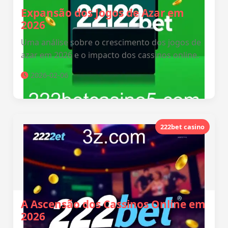
Expansão dos Jogos de Azar em
2026
Uma análise sobre o crescimento dos jogos de
azar em 2026 e o impacto dos cassinos online.
2026-02-06
222bet casino
A Ascensão dos Cassinos Online em
2026