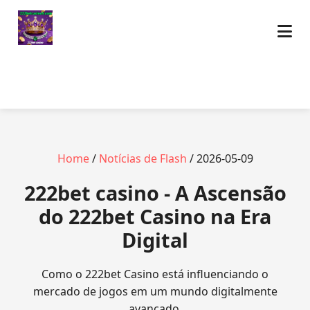
Home
/
Notícias de Flash
/ 2026-05-09
222bet casino - A Ascensão
do 222bet Casino na Era
Digital
Como o 222bet Casino está influenciando o
mercado de jogos em um mundo digitalmente
avançado.