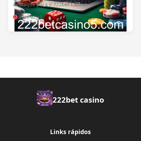
destaque para o 222bet Casino.
2026-02-10
222bet casino
Links rápidos