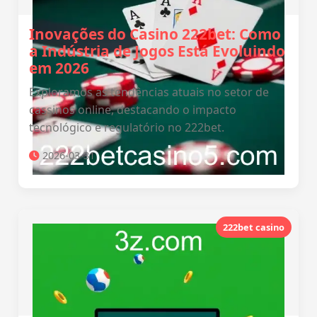
Inovações do Casino 222bet: Como
a Indústria de Jogos Está Evoluindo
em 2026
Exploramos as tendências atuais no setor de
cassinos online, destacando o impacto
tecnológico e regulatório no 222bet.
2026-03-31
222bet casino