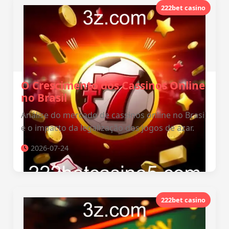
222bet casino
O Crescimento dos Cassinos Online
no Brasil
Análise do mercado de cassinos online no Brasil
e o impacto da legalização dos jogos de azar.
2026-07-24
222bet casino