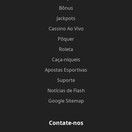
Bônus
Jackpots
Cassino Ao Vivo
Pôquer
Roleta
Caça-níqueis
Apostas Esportivas
Suporte
Notícias de Flash
Google Sitemap
Contate-nos