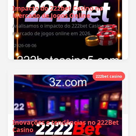
Impacto do 222bet Casino no
Mercado de Jogos Online
Analisamos o impacto do 222bet Casino no
mercado de jogos online em 2026.
2026-08-06
222bet casino
Inovações e tendências no 222Bet
Casino