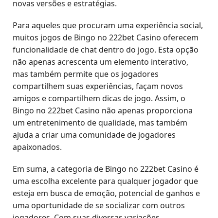
novas versões e estratégias.
Para aqueles que procuram uma experiência social,
muitos jogos de Bingo no 222bet Casino oferecem
funcionalidade de chat dentro do jogo. Esta opção
não apenas acrescenta um elemento interativo,
mas também permite que os jogadores
compartilhem suas experiências, façam novos
amigos e compartilhem dicas de jogo. Assim, o
Bingo no 222bet Casino não apenas proporciona
um entretenimento de qualidade, mas também
ajuda a criar uma comunidade de jogadores
apaixonados.
Em suma, a categoria de Bingo no 222bet Casino é
uma escolha excelente para qualquer jogador que
esteja em busca de emoção, potencial de ganhos e
uma oportunidade de se socializar com outros
jogadores. Com suas diversas variações,