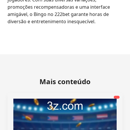
promoções recompensadoras e uma interface
amigável, o Bingo no 222bet garante horas de
diversão e entretenimento inesquecível.
Mais conteúdo