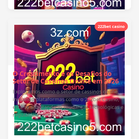
222bet casino
O Crescimento e os Desafios do
Setor de Cassinos Online em 2026
Exploramos como o setor de cassinos online,
incluindo plataformas como o 222bet Casino,
está se adaptando às mudanças tecnológicas e
regulatórias em 2026.
2026-08-01