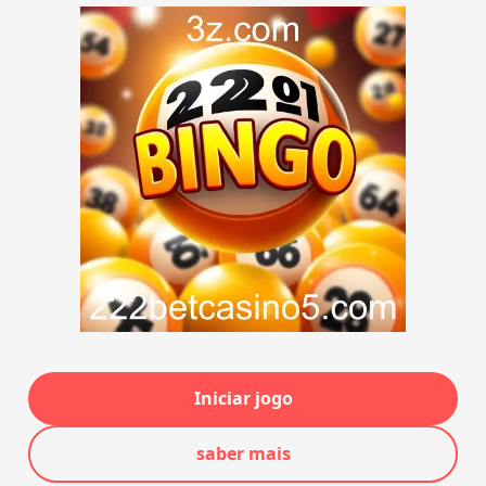
Iniciar jogo
saber mais