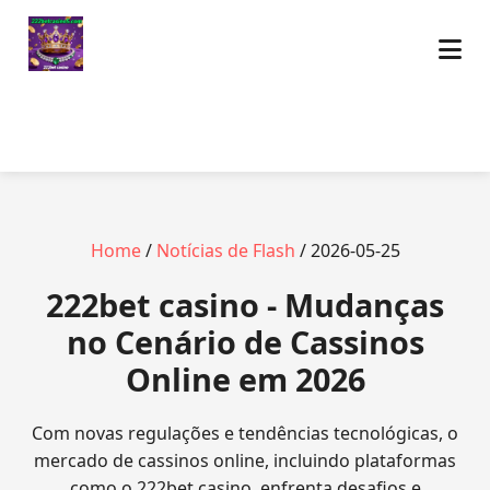
Home
/
Notícias de Flash
/ 2026-05-25
222bet casino - Mudanças
no Cenário de Cassinos
Online em 2026
Com novas regulações e tendências tecnológicas, o
mercado de cassinos online, incluindo plataformas
como o 222bet casino, enfrenta desafios e