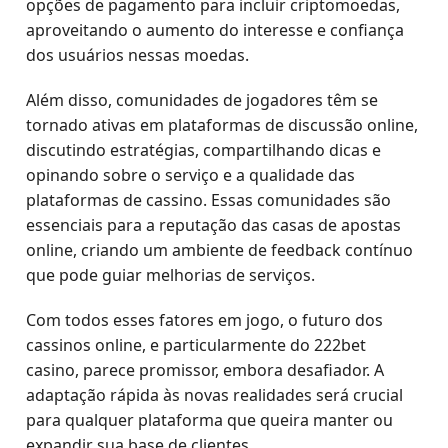
opções de pagamento para incluir criptomoedas,
aproveitando o aumento do interesse e confiança
dos usuários nessas moedas.
Além disso, comunidades de jogadores têm se
tornado ativas em plataformas de discussão online,
discutindo estratégias, compartilhando dicas e
opinando sobre o serviço e a qualidade das
plataformas de cassino. Essas comunidades são
essenciais para a reputação das casas de apostas
online, criando um ambiente de feedback contínuo
que pode guiar melhorias de serviços.
Com todos esses fatores em jogo, o futuro dos
cassinos online, e particularmente do 222bet
casino, parece promissor, embora desafiador. A
adaptação rápida às novas realidades será crucial
para qualquer plataforma que queira manter ou
expandir sua base de clientes.