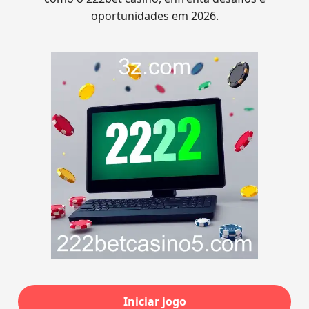
oportunidades em 2026.
Iniciar jogo