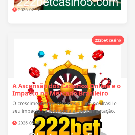
2026-02-16
222bet casino
A Ascensão dos Cassinos Online e o
Impacto no Mercado Brasileiro
O crescimento dos cassinos online no Brasil e
seu impacto na economia e regulamentação.
2026-05-23