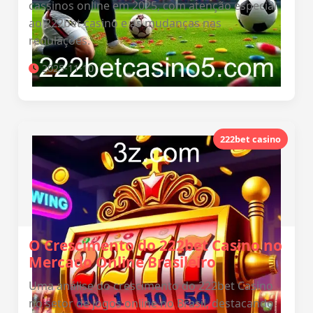
cassinos online em 2025, com atenção especial
ao 222bet casino e as mudanças nas
regulações.
2025-11-10
222bet casino
O Crescimento do 222bet Casino no
Mercado Online Brasileiro
Uma análise do crescimento do 222bet Casino
no setor de jogos online no Brasil, destacando