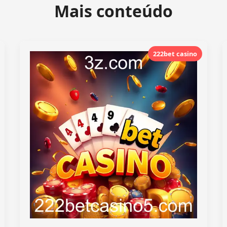
Mais conteúdo
222bet casino