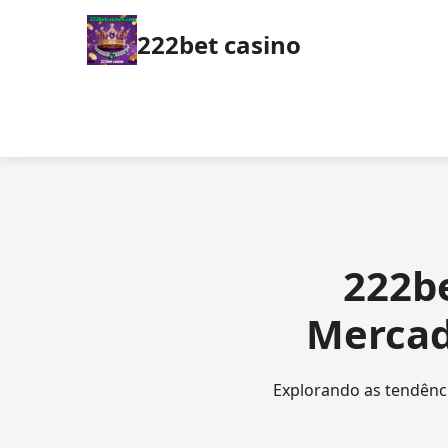
222bet casino
222be
Mercad
Explorando as tendênc