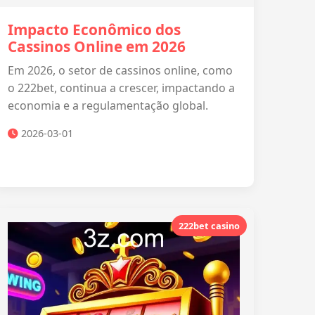
Impacto Econômico dos
Cassinos Online em 2026
Em 2026, o setor de cassinos online, como
o 222bet, continua a crescer, impactando a
economia e a regulamentação global.
2026-03-01
222bet casino