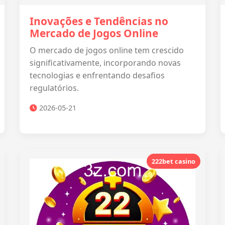
Inovações e Tendências no
Mercado de Jogos Online
O mercado de jogos online tem crescido
significativamente, incorporando novas
tecnologias e enfrentando desafios
regulatórios.
2026-05-21
222bet casino