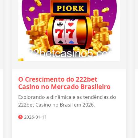
O Crescimento do 222bet
Casino no Mercado Brasileiro
Explorando a dinâmica e as tendências do
222bet Casino no Brasil em 2026.
2026-01-11