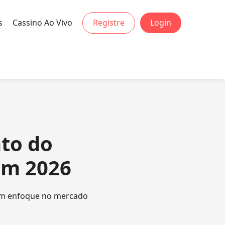
s
Cassino Ao Vivo
Registre
Login
nto do
em 2026
com enfoque no mercado