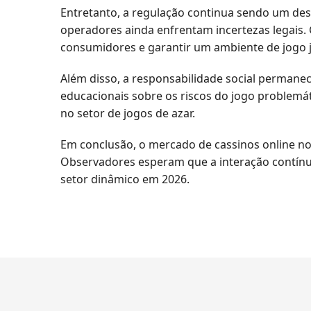
Entretanto, a regulação continua sendo um desa
operadores ainda enfrentam incertezas legais.
consumidores e garantir um ambiente de jogo j
Além disso, a responsabilidade social perman
educacionais sobre os riscos do jogo problemá
no setor de jogos de azar.
Em conclusão, o mercado de cassinos online no 
Observadores esperam que a interação contínua 
setor dinâmico em 2026.