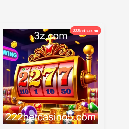
222bet casino