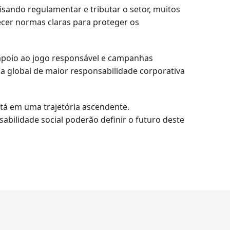
isando regulamentar e tributar o setor, muitos
cer normas claras para proteger os
apoio ao jogo responsável e campanhas
a global de maior responsabilidade corporativa
stá em uma trajetória ascendente.
bilidade social poderão definir o futuro deste