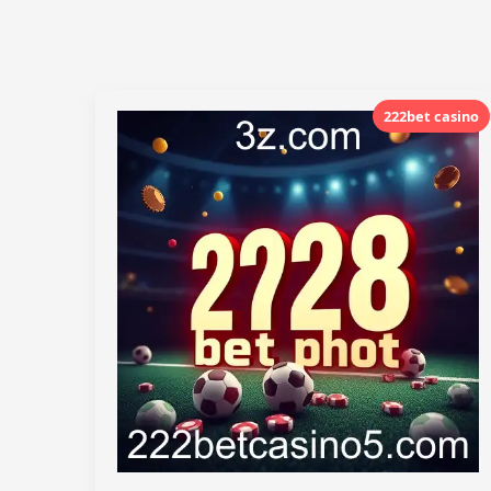
222bet casino