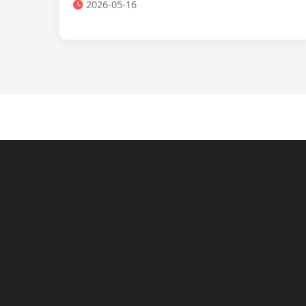
2026-05-16