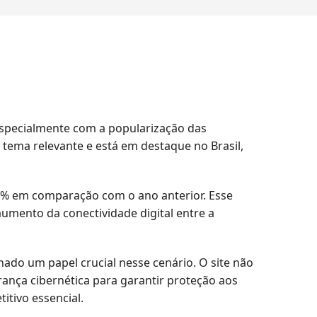
especialmente com a popularização das
 tema relevante e está em destaque no Brasil,
20% em comparação com o ano anterior. Esse
aumento da conectividade digital entre a
ado um papel crucial nesse cenário. O site não
ança cibernética para garantir proteção aos
itivo essencial.