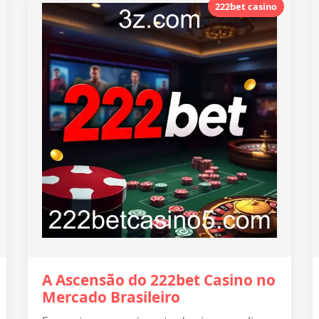
222bet casino
A Ascensão do 222bet Casino no
Mercado Brasileiro