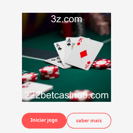
Iniciar jogo
saber mais