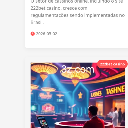
O setor de cassinos online, incluindo o site
222bet casino, cresce com
regulamentações sendo implementadas no
Brasil.
2026-05-02
222bet casino