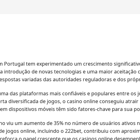
em Portugal tem experimentado um crescimento significat
 introdução de novas tecnologias e uma maior aceitação cu
espostas variadas das autoridades reguladoras e dos próp
ma das plataformas mais confiáveis e populares entre os 
ta diversificada de jogos, o casino online conseguiu atrair
 em dispositivos móveis têm sido fatores-chave para sua po
ino viu um aumento de 35% no número de usuários ativos no
e jogos online, incluindo o 222bet, contribuiu com aproxi
reforça o papel crescente que os casinos online desempen