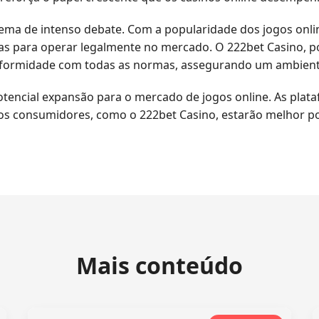
ema de intenso debate. Com a popularidade dos jogos onli
ficas para operar legalmente no mercado. O 222bet Casino, 
nformidade com todas as normas, assegurando um ambiente 
encial expansão para o mercado de jogos online. As plat
 consumidores, como o 222bet Casino, estarão melhor pos
Mais conteúdo