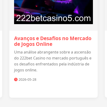
Avanços e Desafios no Mercado
de Jogos Online
Uma análise abrangente sobre a ascensão
do 222bet Casino no mercado português e
os desafios enfrentados pela indústria de
jogos online.
2026-05-28