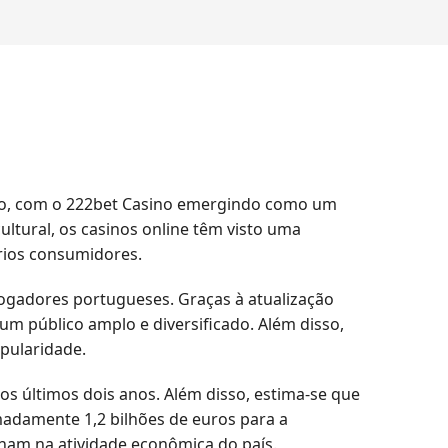
ivo, com o 222bet Casino emergindo como um
ltural, os casinos online têm visto uma
rios consumidores.
jogadores portugueses. Graças à atualização
 um público amplo e diversificado. Além disso,
pularidade.
s últimos dois anos. Além disso, estima-se que
madamente 1,2 bilhões de euros para a
ham na atividade econômica do país.