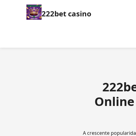
222bet casino
222be
Online
A crescente popularid