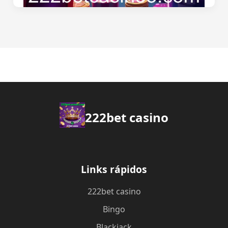
222bet casino
Links rápidos
222bet casino
Bingo
Blackjack