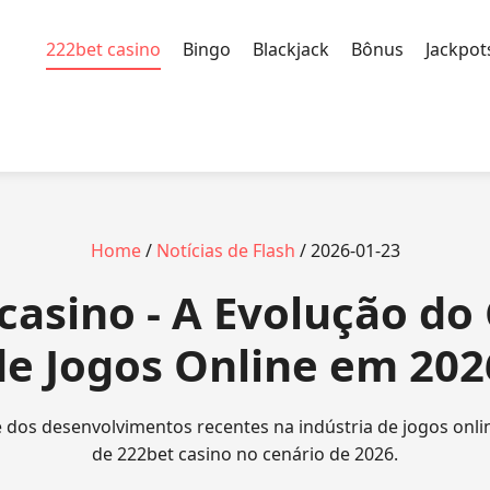
222bet casino
Bingo
Blackjack
Bônus
Jackpot
Home
/
Notícias de Flash
/ 2026-01-23
casino - A Evolução do
de Jogos Online em 202
dos desenvolvimentos recentes na indústria de jogos onli
de 222bet casino no cenário de 2026.