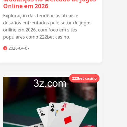
Online em 2026
Exploração das tendências atuais e
desafios enfrentados pelo setor de jogos
online em 2026, com foco em sites
populares como 222bet casino.
2026-04-07
222bet casino