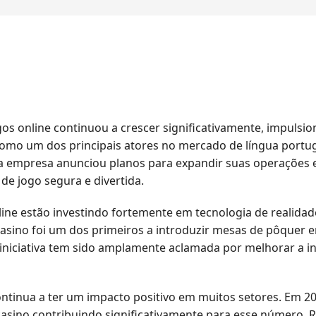
gos online continuou a crescer significativamente, impuls
como um dos principais atores no mercado de língua por
, a empresa anunciou planos para expandir suas operações
de jogo segura e divertida.
line estão investindo fortemente em tecnologia de realidad
casino foi um dos primeiros a introduzir mesas de pôquer e
iniciativa tem sido amplamente aclamada por melhorar a in
ontinua a ter um impacto positivo em muitos setores. Em 2
casino contribuindo significativamente para esse número.