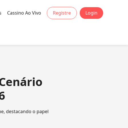
s
Cassino Ao Vivo
Registre
Login
 Cenário
6
ne, destacando o papel