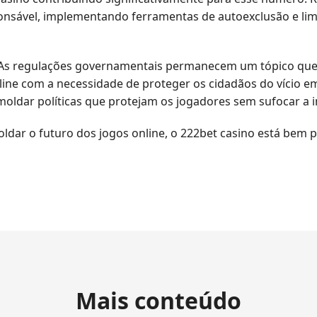
sável, implementando ferramentas de autoexclusão e limi
os. As regulações governamentais permanecem um tópico 
line com a necessidade de proteger os cidadãos do vício e
oldar políticas que protejam os jogadores sem sufocar a 
ldar o futuro dos jogos online, o 222bet casino está bem 
Mais conteúdo