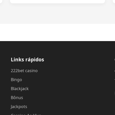
Links rápidos
222bet casino
Bingo
Blackjack
Bônus
Jackpots