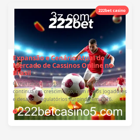
222bet casino
Expansão e Cenário Atual do
Mercado de Cassinos Online no
Brasil
O mercado de cassinos online no Brasil
continua em crescimento, com novos jogadores
e desafios regulatórios surgindo em 2026.
2026-04-18