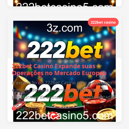
222bet casino
222bet Casino Expande suas
Operações no Mercado Europeu
A expansão do 222bet Casino para o mercado
europeu destaca a demanda crescente por
plataformas de apostas online regulamentadas.
2025-11-12