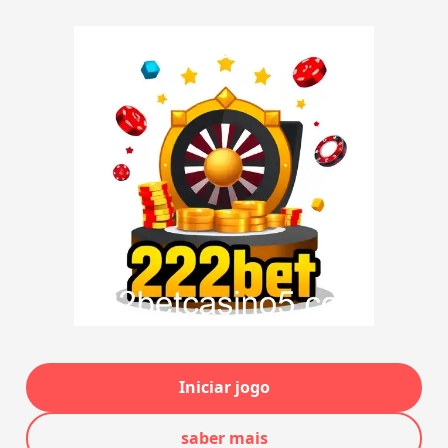
Iniciar jogo
saber mais