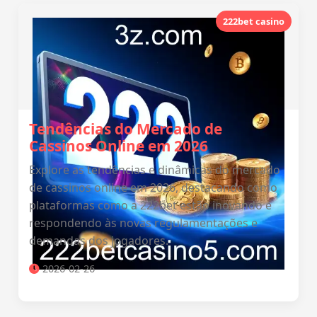
222bet casino
Tendências do Mercado de
Cassinos Online em 2026
Explore as tendências e dinâmicas do mercado
de cassinos online em 2026, destacando como
plataformas como a 222bet estão inovando e
respondendo às novas regulamentações e
demandas dos jogadores.
2026-02-26