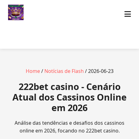
Home
/
Notícias de Flash
/ 2026-06-23
222bet casino - Cenário
Atual dos Cassinos Online
em 2026
Análise das tendências e desafios dos cassinos
online em 2026, focando no 222bet casino.