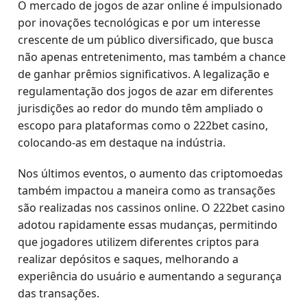
O mercado de jogos de azar online é impulsionado
por inovações tecnológicas e por um interesse
crescente de um público diversificado, que busca
não apenas entretenimento, mas também a chance
de ganhar prêmios significativos. A legalização e
regulamentação dos jogos de azar em diferentes
jurisdições ao redor do mundo têm ampliado o
escopo para plataformas como o 222bet casino,
colocando-as em destaque na indústria.
Nos últimos eventos, o aumento das criptomoedas
também impactou a maneira como as transações
são realizadas nos cassinos online. O 222bet casino
adotou rapidamente essas mudanças, permitindo
que jogadores utilizem diferentes criptos para
realizar depósitos e saques, melhorando a
experiência do usuário e aumentando a segurança
das transações.