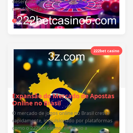
desenvolvimentos tecnológicos e
regulamentares.
2026-07-11
222bet casino
Expansão do Mercado de Apostas
Online no Brasil
O mercado de jogos online no Brasil cresce
rapidamente, impulsionado por plataformas
como o 222bet casino, em meio a